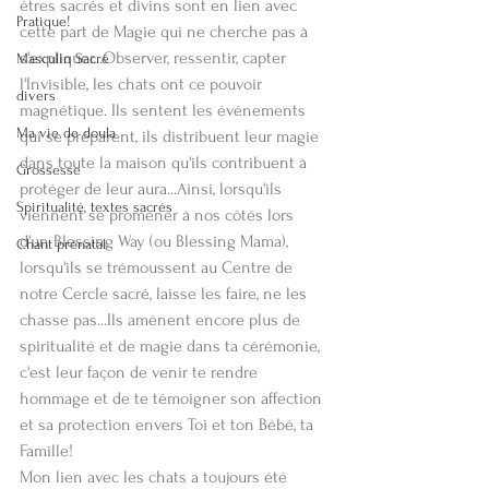
êtres sacrés et divins sont en lien avec 
Pratique!
cette part de Magie qui ne cherche pas à 
s'expliquer...Observer, ressentir, capter 
Masculin Sacré
l'Invisible, les chats ont ce pouvoir 
divers
magnétique. Ils sentent les événements 
Ma vie de doula
qui se préparent, ils distribuent leur magie 
dans toute la maison qu'ils contribuent à 
Grossesse
protéger de leur aura...Ainsi, lorsqu'ils 
Spiritualité, textes sacrés
viennent se promener à nos côtés lors 
d'un Blessing Way (ou Blessing Mama), 
Chant prénatal
lorsqu'ils se trémoussent au Centre de 
notre Cercle sacré, laisse les faire, ne les 
chasse pas...Ils amènent encore plus de 
spiritualité et de magie dans ta cérémonie, 
c'est leur façon de venir te rendre 
hommage et de te témoigner son affection 
et sa protection envers Toi et ton Bébé, ta 
Famille!
Mon lien avec les chats a toujours été 