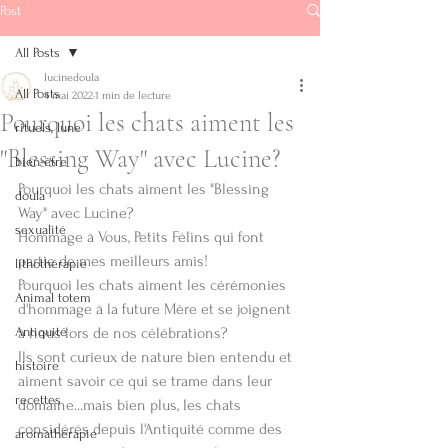
Post
All Posts
lucinedoula
All Posts
4 mai 2022
1 min de lecture
Pourquoi les chats aiment les
rituels, lune
Soins énergétiques
"Blessing Way" avec Lucine?
bien-être
Doula - Reiki
Pourquoi les chats aiment les "Blessing 
doula
Way" avec Lucine? 
sexualité
Hommage à Vous, Petits Félins qui font 
lucinedoula@
partie de mes meilleurs amis!
lithothérapie
gmail.com
Pourquoi les chats aiment les cérémonies 
Animal totem
+32.472/ 72 64
d'hommage à la future Mère et se joignent 
49
Antiquité
à nous lors de nos célébrations?
Ils sont curieux de nature bien entendu et 
histoire
aiment savoir ce qui se trame dans leur 
recettes
domaine...mais bien plus, les chats 
Audios
considérés depuis l'Antiquité comme des 
aromathérapie