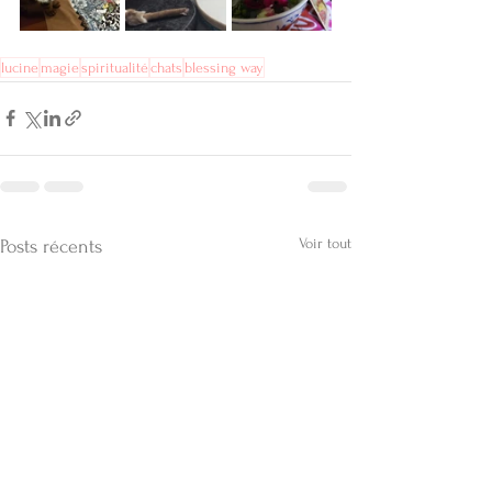
lucine
magie
spiritualité
chats
blessing way
Voir tout
Posts récents