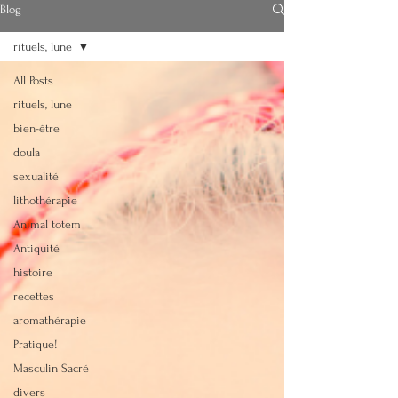
Blog
rituels, lune
All Posts
rituels, lune
bien-être
Soins énergétiques
doula
Doula - Reiki
sexualité
lithothérapie
lucinedoula@
Animal totem
gmail.com
Antiquité
+32.472/ 72 64
histoire
49
recettes
aromathérapie
Pratique!
Masculin Sacré
Audios
divers