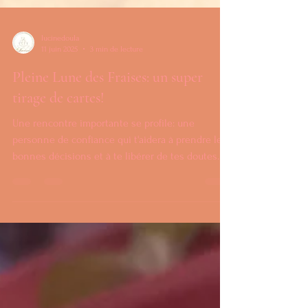
lucinedoula
11 juin 2025
3 min de lecture
Pleine Lune des Fraises: un super
tirage de cartes!
Une rencontre importante se profile: une
personne de confiance qui t'aidera à prendre les
bonnes décisions et à te libérer de tes doutes.