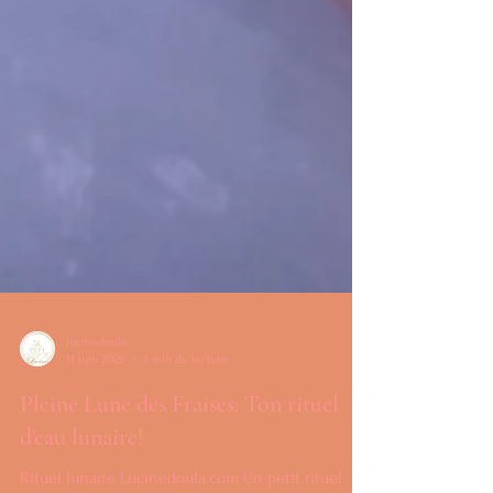
lucinedoula
11 juin 2025
1 min de lecture
Pleine Lune des Fraises: Ton rituel