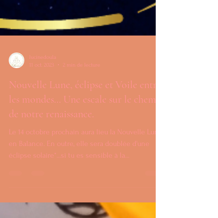
lucinedoula
11 oct. 2023
2 min de lecture
Nouvelle Lune, éclipse et Voile entre
les mondes... Une escale sur le chemin
de notre renaissance.
Le 14 octobre prochain aura lieu la Nouvelle Lune
en Balance. En outre, elle sera doublée d'une
éclipse solaire*...si tu es sensible à la...