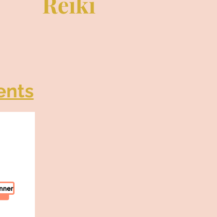
Reiki
ents
nner