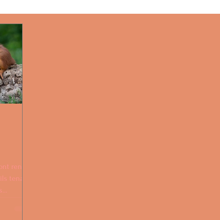
athérapie
Pratique!
Masculin Sacré
divers
tes sacrés
Chant prénatal
'ont rendu
ils tenant
s