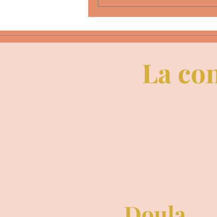
La con
Doula