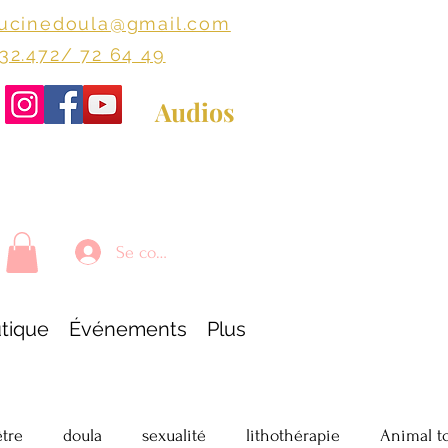
lucinedoula@gmail.com
+32.472/ 72 64 49
Audios
Se connecter
tique
Événements
Plus
être
doula
sexualité
lithothérapie
Animal t