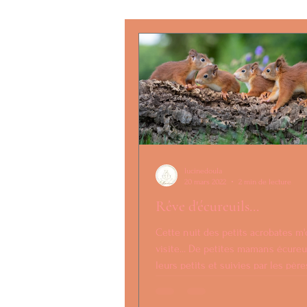
histoire
recettes
arom
Grossesse
Spiritualité, tex
lucinedoula
20 mars 2022
2 min de lecture
Rêve d'écureuils...
Cette nuit des petits acrobates m
visite... De petites mamans écureu
leurs petits et suivies par les père
écureuils...