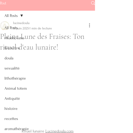
Post
All Posts
lucinedoula
All Posts
11 juin 2025
1 min de lecture
Pleine Lune des Fraises: Ton
rituels, lune
Soins énergétiques
rituel d'eau lunaire!
bien-être
Doula - Reiki
doula
sexualité
lucinedoula@
lithothérapie
gmail.com
Animal totem
+32.472/ 72 64
49
Antiquité
histoire
recettes
Audios
aromathérapie
Rituel lunaire 
Lucinedoula.com