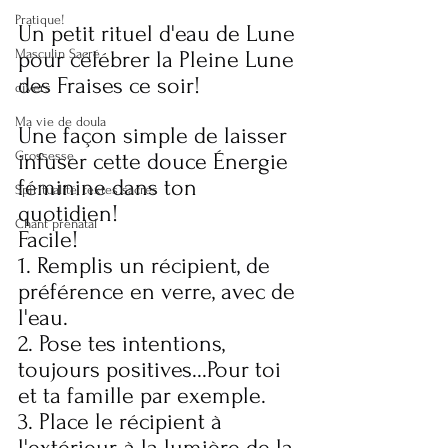
Pratique!
Un petit rituel d'eau de Lune 
Masculin Sacré
pour célébrer la Pleine Lune 
des Fraises ce soir!
divers
Ma vie de doula
Une façon simple de laisser 
Grossesse
infuser cette douce Énergie 
féminine dans ton 
Spiritualité, textes sacrés
quotidien!
Chant prénatal
Facile!
1. Remplis un récipient, de 
préférence en verre, avec de 
l'eau.
2. Pose tes intentions, 
toujours positives...Pour toi 
et ta famille par exemple.
3. Place le récipient à 
l'extérieur, à la lumière de la 