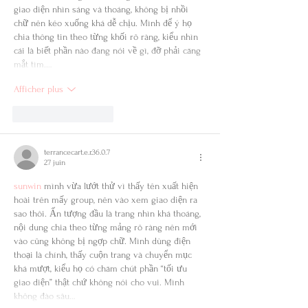
giao diện nhìn sáng và thoáng, không bị nhồi 
chữ nên kéo xuống khá dễ chịu. Mình để ý họ 
chia thông tin theo từng khối rõ ràng, kiểu nhìn 
cái là biết phần nào đang nói về gì, đỡ phải căng 
mắt tìm.…
Afficher plus
J'aime
Répondre
terrancecart.e.r.36.0.7
27 juin
sunwin
 mình vừa lướt thử vì thấy tên xuất hiện 
hoài trên mấy group, nên vào xem giao diện ra 
sao thôi. Ấn tượng đầu là trang nhìn khá thoáng, 
nội dung chia theo từng mảng rõ ràng nên mới 
vào cũng không bị ngợp chữ. Mình dùng điện 
thoại là chính, thấy cuộn trang và chuyển mục 
khá mượt, kiểu họ có chăm chút phần “tối ưu 
giao diện” thật chứ không nói cho vui. Mình 
không đào sâu…