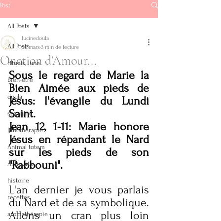
Post
All Posts
lucinedoula
All Posts
30 mars
3 min de lecture
Onction d'Amour...
rituels, lune
Soins énergétiques
Sous le regard de Marie la 
bien-être
Bien Aimée aux pieds de 
Doula - Reiki
doula
Jésus: l'évangile du Lundi 
Saint.
sexualité
lucinedoula@
Jean 12, 1-11: Marie honore 
lithothérapie
gmail.com
Jésus en répandant le Nard 
Animal totem
+32.472/ 72 64
sur les pieds de son 
"Rabbouni".
49
Antiquité
histoire
L'an dernier je vous parlais 
recettes
du Nard et de sa symbolique.
Audios
Allons un cran plus loin 
aromathérapie