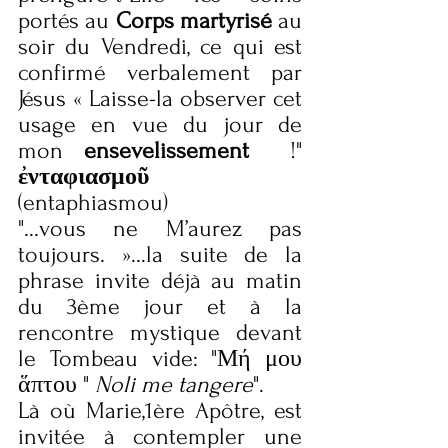
portés au 
Corps martyrisé 
au 
soir du Vendredi, ce qui est 
confirmé verbalement par 
Jésus « Laisse-la observer cet 
usage en vue du jour de 
mon 
ensevelissement 
 !"  
ἐνταφιασμοῦ
(entaphiasmou) 
"...vous ne M’aurez pas 
toujours. »...la suite de la 
phrase invite déjà au matin 
du 3ème jour et à la 
rencontre mystique devant 
le Tombeau vide: "Μή μου 
ἅπτου " 
Noli me tangere
". 
Là où Marie,1ère Apôtre, est 
invitée à contempler une 