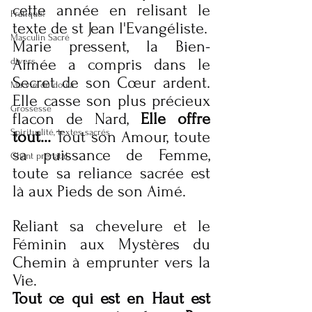
cette année en relisant le 
Pratique!
texte de st Jean l'Evangéliste.
Masculin Sacré
Marie pressent, la Bien-
Aimée a compris dans le 
divers
Secret de son Cœur ardent. 
Ma vie de doula
Elle casse son plus précieux 
Grossesse
flacon de Nard, 
Elle offre 
Spiritualité, textes sacrés
tout...
 Tout son Amour, toute 
sa puissance de Femme, 
Chant prénatal
toute sa reliance sacrée est 
là aux Pieds de son Aimé.
Reliant sa chevelure et le 
Féminin aux Mystères du 
Chemin à emprunter vers la 
Vie. 
Tout ce qui est en Haut est 