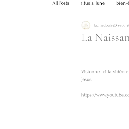
All Posts
rituels, lune
bien-
lucinedoula
20 sept. 
histoire
recettes
arom
La Naissan
Grossesse
Spiritualité, tex
Visionne ici la vidéo e
Jésus.
https://www.youtube