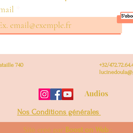
mail
S'abo
taille 740
+32/472.72.64.
lucinedoula@
Audios
Nos Conditions générales
Sité créé par
Boost on Web
: