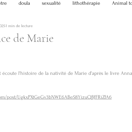
être
doula
sexualité
lithothérapie
Animal t
2025
1 min de lecture
athérapie
Pratique!
Masculin Sacré
divers
ce de Marie
tes sacrés
Chant prénatal
t écoute l'histoire de la nativité de Marie d'après le livre An
.com/post/UgkxPXtGeGv3bNWE6ABe58YizuQBfFRiZfA6