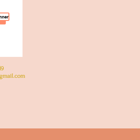
nner
49
gmail.com