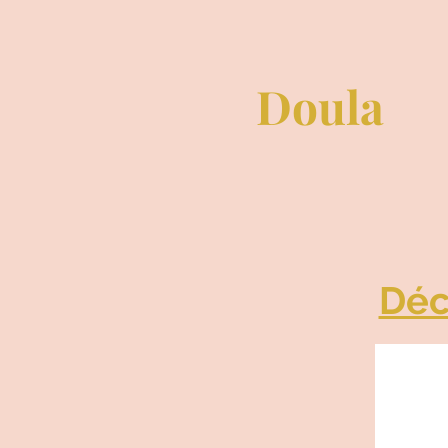
Doula
Déc