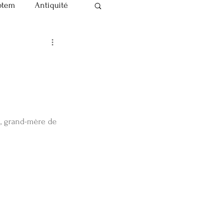
otem
Antiquité
Ma vie de doula
na, grand-mère de 