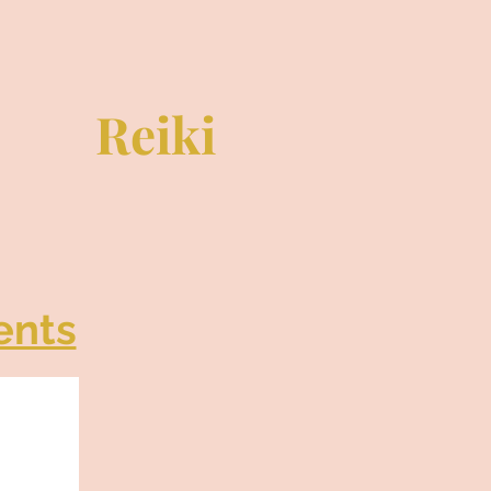
Reiki
ents