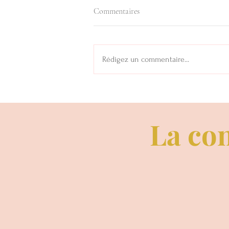
Commentaires
Rédigez un commentaire...
16 Avril: Journée Mondiale de la
Voix... Et si on parlait de chant
prénatal...
La con