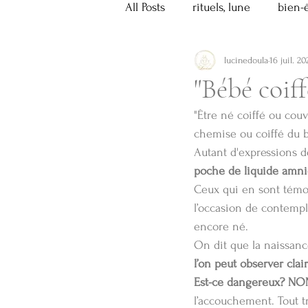
All Posts
rituels, lune
bien-
lucinedoula
16 juil. 20
histoire
recettes
arom
"Bébé coiff
"Être né coiffé ou cou
Grossesse
Spiritualité, tex
chemise ou coiffé du 
Autant d'expressions d
poche de liquide amni
Ceux qui en sont témoin
l’occasion de contempl
encore né.
On dit que la naissanc
l’on peut observer cla
Est-ce dangereux? NO
l’accouchement. Tout tr