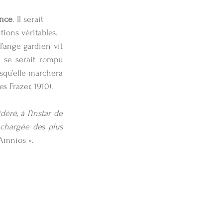
ance
. Il serait 
tions véritables.
l’ange gardien vit 
 se serait rompu 
squ’elle marchera 
s Frazer, 1910).
ré, à l’instar de 
chargée des plus 
’Amnios ».