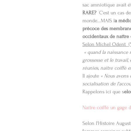
sac amniotique avait é
RARE?
  C'est un cas 
monde...MAIS l
a médic
précoce des membranes
occidentaux de naître c
Selon Michel Odent  ("
« quand la naissance n
grossesse et le travail
réunies, naître coiffé 
Il ajoute 
« Nous avons d
socialisation de l'acc
Rappelons ici que s
elo
Naître coiffé un gage 
Selon l'Histoire Auguste