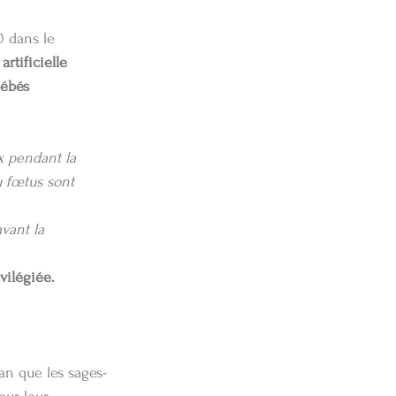
 dans le 
rtificielle 
bébés 
x pendant la 
u fœtus sont 
vant la 
vilégiée.
an que les sages-