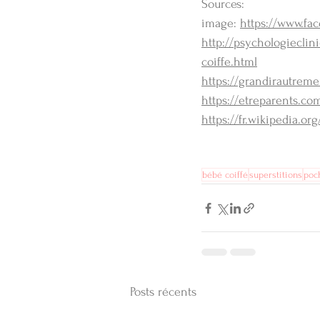
Sources: 
image: 
https://www.fa
http://psychologiecli
coiffe.html
https://grandirautreme
https://etreparents.co
https://fr.wikipedia.
bébé coiffé
superstitions
poc
Posts récents