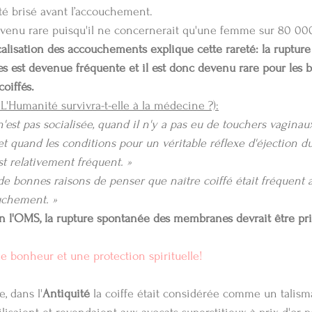
té brisé avant l’accouchement.
devenu rare puisqu'il ne concernerait qu'une femme sur 80 000
alisation des accouchements explique cette rareté: la rupture a
 est devenue fréquente et il est donc devenu rare pour les 
oiffés. 
L'Humanité survivra-t-elle à la médecine ?):
'est pas socialisée, quand il n'y a pas eu de touchers vaginau
, et quand les conditions pour un véritable réflexe d'éjection d
est relativement fréquent. » 
e bonnes raisons de penser que naître coiffé était fréquent a
ouchement. »
n l'OMS, la rupture spontanée des membranes devrait être pri
de bonheur et une protection spirituelle!
, dans l'
Antiquité
 la coiffe était considérée comme un talism