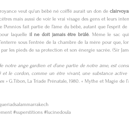
croyance veut qu'un bébé né coiffé aurait un don de
 clairvoy
êtres mais aussi de voir le vrai visage des gens et leurs inten
e l'Amnios fait partie de l’âme du bébé, autant que l’esprit de 
pour laquelle 
il ne doit jamais être brûlé
. Même le sac qui
’enterre sous l’entrée de la chambre de la mère pour que, lor
 par les pieds de sa protection et son énergie sacrée. (Sir Jame
e notre ange gardien et d’une partie de notre âme, est considé
a) et le cordon, comme un être vivant, une substance active 
es »
 G.Tibon, La Triade Prénatale, 1980. « Mythe et Magie de l
iqueriadsalammarrakech
ement
#superstitions
#lucinedoula