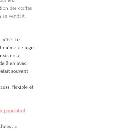
our leur 
ion des coiffes 
n se vendait 
 bébé. L
es 
 et même de juges 
'existence 
de (lien avec 
 était souvent 
 
aussi flexible et 
on populaire!
chées
 au 