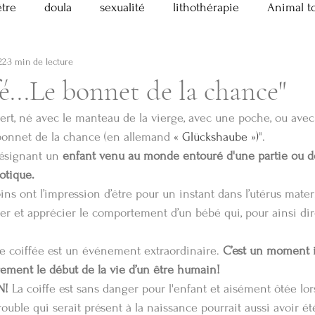
être
doula
sexualité
lithothérapie
Animal t
22
3 min de lecture
athérapie
Pratique!
Masculin Sacré
divers
é...Le bonnet de la chance"
vert, né avec le manteau de la vierge, avec une poche, ou avec
tes sacrés
Chant prénatal
bonnet de la chance (en allemand 
« Glückshaube »)
".
ésignant un 
enfant venu au monde entouré d'une partie ou de l
otique.
s ont l’impression d’être pour un instant dans l’utérus matern
er et apprécier le comportement d’un bébé qui, pour ainsi dire
e coiffée est un événement extraordinaire. 
C’est un moment 
irement le début de la vie d’un être humain!
N!
 La coiffe est sans danger pour l'enfant et aisément ôtée lor
ouble qui serait présent à la naissance pourrait aussi avoir été