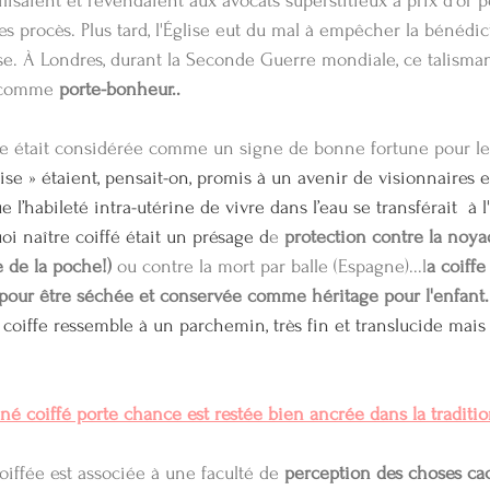
isaient et revendaient aux avocats superstitieux à prix d'or p
 procès. Plus tard, l'Église eut du mal à empêcher la bénédict
sse. À Londres, durant la Seconde Guerre mondiale, ce talisma
 comme 
porte-bonheur..
iffe était considérée comme un signe de bonne fortune pour le
se » étaient, pensait-on, promis à un avenir de visionnaires
l’habileté intra-utérine de vivre dans l’eau se transférait  à l
oi naître coiffé était un présage d
e 
protection contre la noya
e de la poche!)
 ou contre la mort par balle (Espagne)...l
a coiffe
pour être séchée et conservée comme héritage pour l'enfant.
a coiffe ressemble à un parchemin, très fin et translucide mais 
 né coiffé porte chance est restée bien ancrée dans la traditi
coiffée est associée à une faculté de 
perception des choses ca