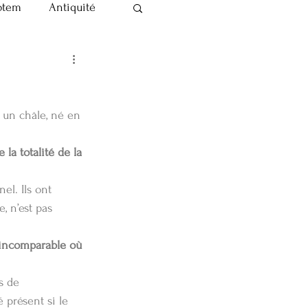
otem
Antiquité
Ma vie de doula
 un châle, né en 
a totalité de la 
el. Ils ont 
, n’est pas 
incomparable où 
s de 
 présent si le 