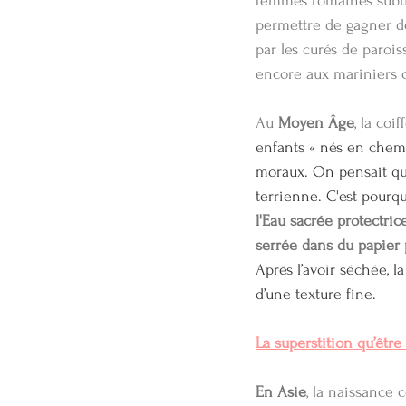
femmes romaines subtil
permettre de gagner des
par les curés de paroi
encore aux mariniers
Au 
Moyen Âge
, la co
enfants « nés en chemi
moraux. On pensait que 
terrienne. C'est pourqu
l'Eau sacrée protectric
serrée dans du papier 
Après l’avoir séchée, l
d’une texture fine.
La superstition qu’être
En Asie
, la naissance 