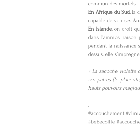
commun des mortels.
En Afrique du Sud,
 la 
capable de voir ses Anc
En Islande
, on croit qu
dans l’amnios, raison 
pendant la naissance s
dessus, elle s’imprègne
« La sacoche violette d
ses paires (le placent
hauts pouvoirs magiqu
.
#accouchement
#clin
#bebecoiffe
#accouch