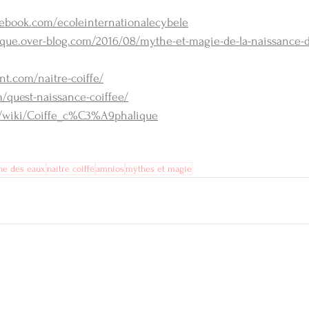
cebook.com/ecoleinternationalecybele
nique.over-blog.com/2016/08/mythe-et-magie-de-la-naissance-
nt.com/naitre-coiffe/
m/quest-naissance-coiffee/
org/wiki/Coiffe_c%C3%A9phalique
he des eaux
naître coiffé
amnios
mythes et magie