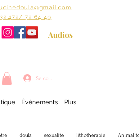
lucinedoula@gmail.com
+32.472/ 72 64 49
Audios
Se connecter
tique
Événements
Plus
être
doula
sexualité
lithothérapie
Animal t