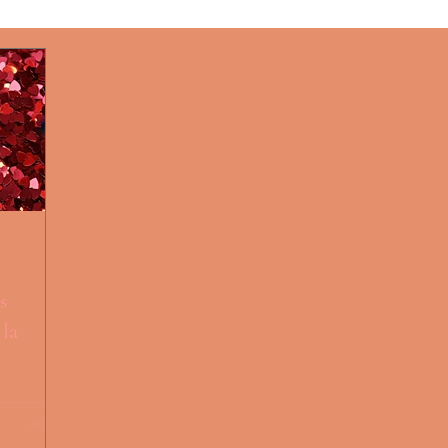
athérapie
Pratique!
Masculin Sacré
divers
tes sacrés
Chant prénatal
s
 la
 mais qui
ts
t