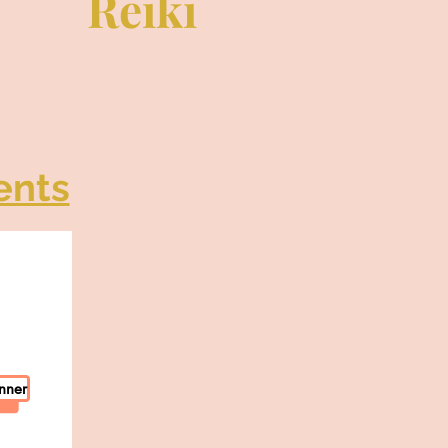
Reiki
ents
nner