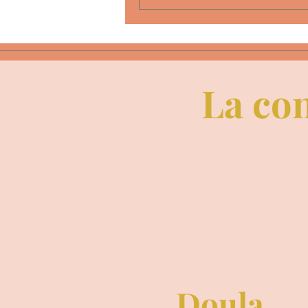
insidieusement....
La con
Doula