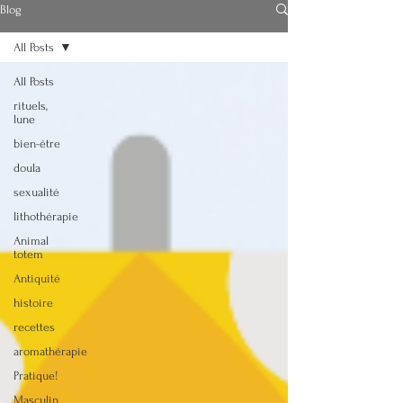
Blog
All Posts
All Posts
rituels,
lune
Soins énergétiques
bien-être
Doula - Reiki
doula
sexualité
lucinedoula@
lithothérapie
gmail.com
Animal
totem
+32.472/ 72 64
Antiquité
49
histoire
recettes
aromathérapie
Pratique!
Audios
Masculin