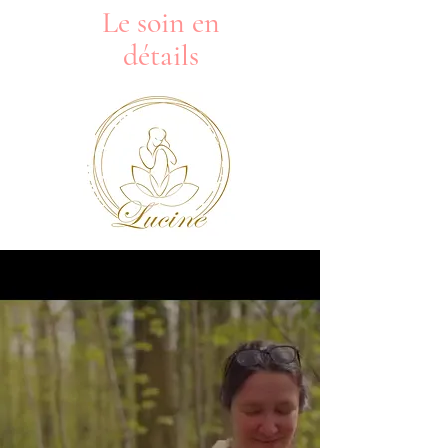
Le soin en
détails
Soins énergétiques
Doula - Reiki
lucinedoula@
gmail.com
+32.472/ 72 64
49
Audios