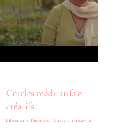
Cercles méditatifs et
créatifs.
Laisser parler l'inconscient à travers la crétaivité.