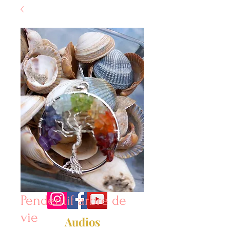
Soins énergétiques
Doula - Reiki
lucinedoula@
gmail.com
+32.472/ 72 64
49
Pendentif arbre de
vie
Audios