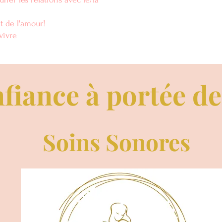
t de l'amour!
vivre
fiance à portée d
Soins Sonores