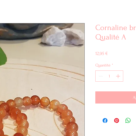
Cornaline b
Qualité A
Prix
12,95 €
Quantité
*
A