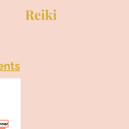
Reiki
ents
nner