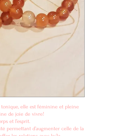
 tonique, elle est féminine et pleine
leine de joie de vivre!
rps et l’esprit.
té permettant d’augmenter celle de la
fer les relations avec le/la