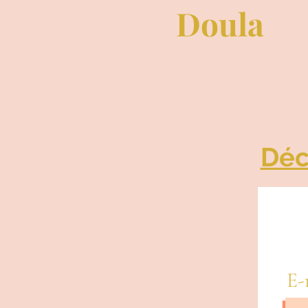
Doula
Déc
E-