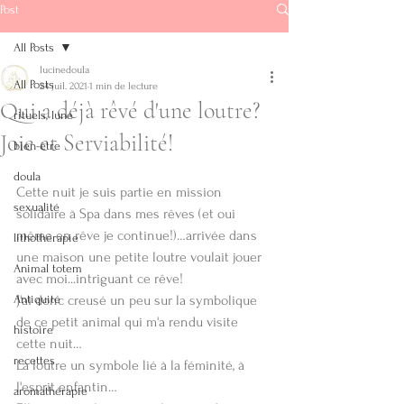
Post
All Posts
lucinedoula
All Posts
24 juil. 2021
1 min de lecture
Qui a déjà rêvé d'une loutre?
rituels, lune
Soins énergétiques
Joie et Serviabilité!
bien-être
Doula - Reiki
doula
Cette nuit je suis partie en mission 
sexualité
solidaire à Spa dans mes rêves (et oui 
lucinedoula@
même en rêve je continue!)…arrivée dans 
lithothérapie
gmail.com
une maison une petite loutre voulait jouer 
Animal totem
+32.472/ 72 64
avec moi...intriguant ce rêve!
49
Antiquité
J'ai donc creusé un peu sur la symbolique 
de ce petit animal qui m'a rendu visite 
histoire
cette nuit…
recettes
La loutre un symbole lié à la féminité, à 
Audios
l'esprit enfantin…
aromathérapie