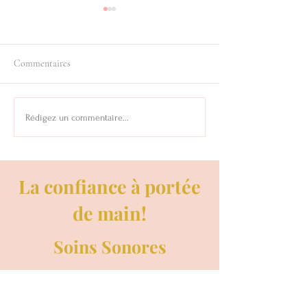
Commentaires
Onction d'Amour..
UN PARFUM D'AMOUR:
Rédigez un commentaire...
LE PARFUM DE JÉSUS ET
DE MARIE MADELEINE.
La confiance à portée
de main!
Soins Sonores
Doula