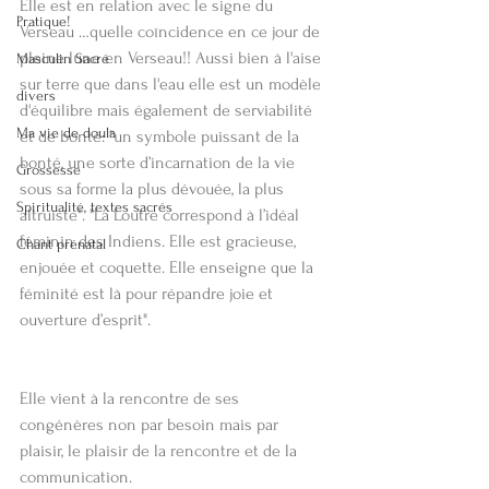
Elle est en relation avec le signe du 
Pratique!
Verseau …quelle coïncidence en ce jour de 
pleine lune en Verseau!! Aussi bien à l'aise 
Masculin Sacré
sur terre que dans l'eau elle est un modèle 
divers
d'équilibre mais également de serviabilité 
Ma vie de doula
et de bonté: "un symbole puissant de la 
bonté, une sorte d’incarnation de la vie 
Grossesse
sous sa forme la plus dévouée, la plus 
Spiritualité, textes sacrés
altruiste". "La Loutre correspond à l’idéal 
féminin des Indiens. Elle est gracieuse, 
Chant prénatal
enjouée et coquette. Elle enseigne que la 
féminité est là pour répandre joie et 
ouverture d’esprit".
Elle vient à la rencontre de ses 
congénères non par besoin mais par 
plaisir, le plaisir de la rencontre et de la 
communication.