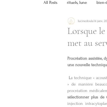
All Posts
rituels, lune
bien-
lucinedoula
14 janv. 2
histoire
recettes
arom
Lorsque le
met au serv
Grossesse
Spiritualité, tex
Procréation assistée, 
une nouvelle technique
L
a technique « acoust
» de manière beaucou
procréation médicale
sélectionner plus de
injection  intracytopl