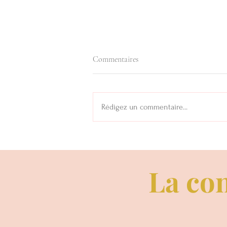
Commentaires
Rédigez un commentaire...
16 Avril: Journée Mondiale de la
Voix... Et si on parlait de chant
prénatal...
La con