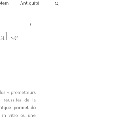
otem
Antiquité
Ma vie de doula
al se
lus « prometteurs 
réussites de la 
nique permet de 
 in vitro ou une 