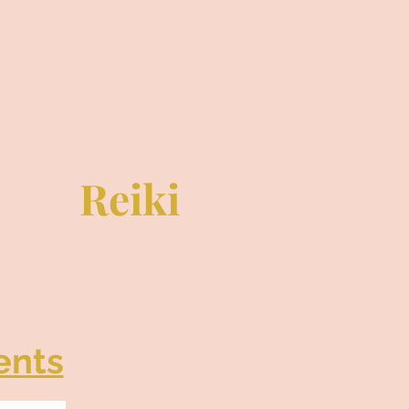
Reiki
ents