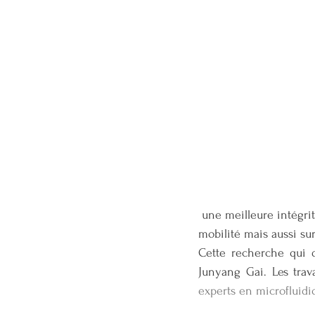
 une meilleure intégrité de leur ADN. Ils ne sont plus sélectionnés uniquement sur le critère de la 
mobilité mais aussi su
Cette recherche qui d
Junyang Gai. Les trav
experts en microfluid