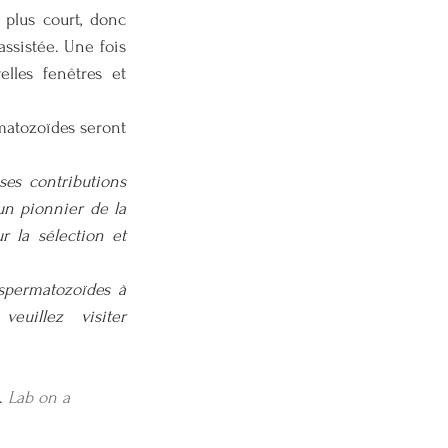
plus court, donc 
ssistée. Une fois 
les fenêtres et 
matozoïdes seront 
es contributions 
n pionnier de la 
 la sélection et 
spermatozoïdes à 
haute intégrité de l'ADN à l'aide d'ondes acoustiques de surface '', veuillez visiter 
. 
Lab on a 