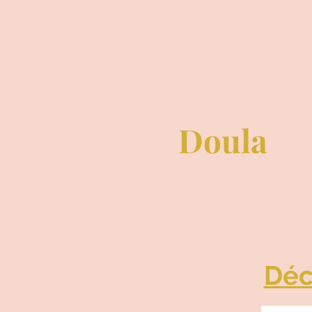
Doula
Déc