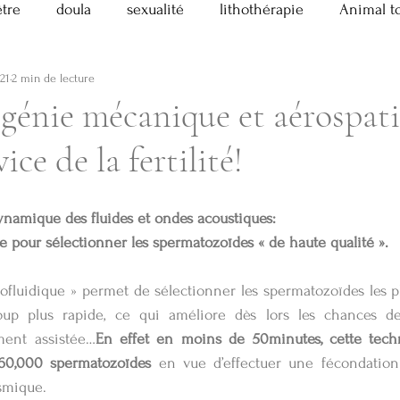
être
doula
sexualité
lithothérapie
Animal t
021
2 min de lecture
athérapie
Pratique!
Masculin Sacré
divers
 génie mécanique et aérospati
ice de la fertilité!
tes sacrés
Chant prénatal
dynamique des fluides et ondes acoustiques:
 pour sélectionner les spermatozoïdes « de haute qualité ».
ofluidique » permet de sélectionner les spermatozoïdes les p
p plus rapide, ce qui améliore dès lors les chances de 
ment assistée…
En effet en moins de 50minutes, cette tech
 60,000 spermatozoïdes 
en vue d’effectuer une fécondation
asmique.