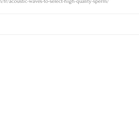
om/fr/acoustic-waves-to-select-high-quality-sperm/