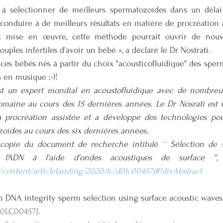
 à sélectionner de meilleurs spermatozoïdes dans un délai 
 conduire à de meilleurs résultats en matière de procréation a
t mise en œuvre, cette méthode pourrait ouvrir de nouvel
ouples infertiles d'avoir un bébé », a déclaré le Dr Nostrati.
i ces bébés nés à partir du choix "acousticofluidique" des sper
 en musique ;-)!
st un expert mondial en acoustofluidique avec de nombreus
omaine au cours des 15 dernières années. Le Dr Nosrati est u
a procréation assistée et a développé des technologies pour
zoïdes au cours des six dernières années.
copie du document de recherche intitulé `` Sélection de 
n/content/articlelanding/2020/lc/d0lc00457j#!divAbstract
h DNA integrity sperm selection using surface acoustic waves
D0LC00457J
.