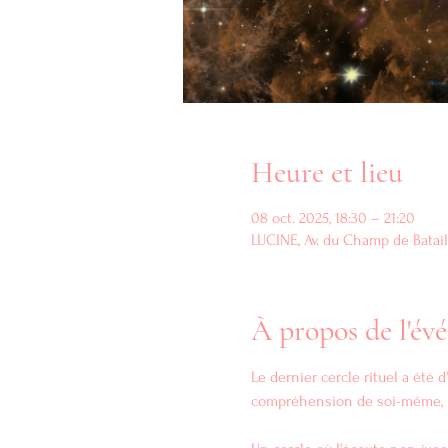
Heure et lieu
08 oct. 2025, 18:30 – 21:20
LUCINE, Av. du Champ de Batail
À propos de l'é
Le dernier cercle rituel a été 
compréhension de soi-même, l