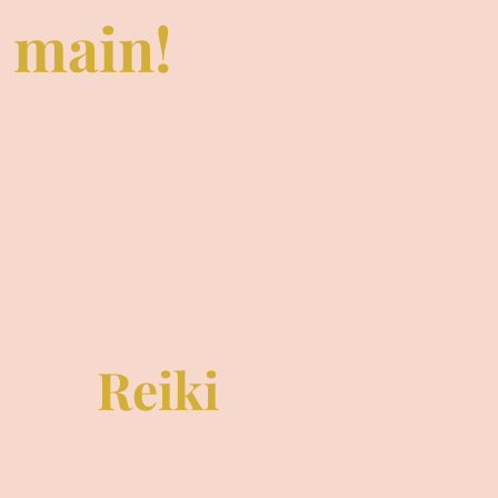
e main!
Reiki