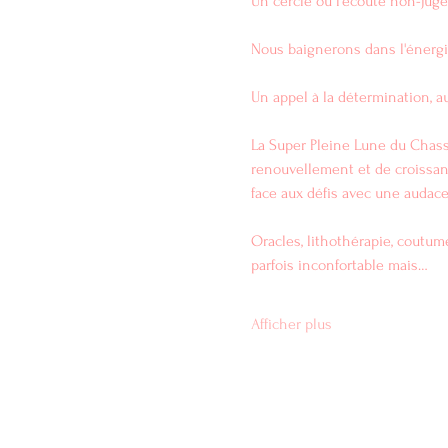
Un cercle où l'écoute non-juge
Nous baignerons dans l'énergie
Un appel à la détermination, au
La Super Pleine Lune du Chasse
renouvellement et de croissance
face aux défis avec une audac
Oracles, lithothérapie, coutum
parfois inconfortable mais…
Afficher plus