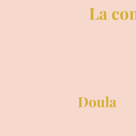
La con
Doula