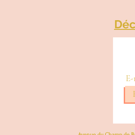
Déc
E-
Avenue du Champ de Ba