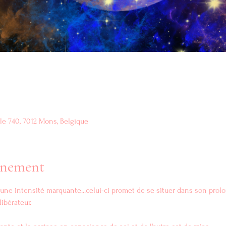
le 740, 7012 Mons, Belgique
vénement
d'une intensité marquante...celui-ci promet de se situer dans son prol
ibérateur.