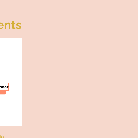
ents
nner
49