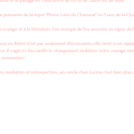
ante et le partage en conscience de soi et de l'autre est de mise.
 puissante de la super "Pleine Lune du Chasseur" ou "Lune de la Chut
 courage et à la libération. Une énergie de Feu associée au signe du B
ur en Bélier n'est pas seulement éblouissante, elle vient nous rappel
. Il s'agit ici d'accueillir le changement, mobiliser notre courage inté
e renouvelée!
es, médiation et introspection...un cercle chez Lucine c'est bien plus 