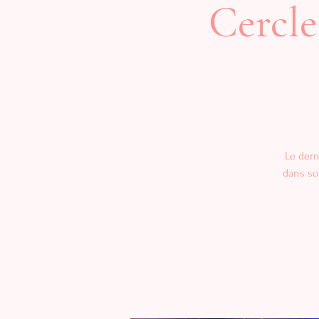
Cercle
Le dern
dans so