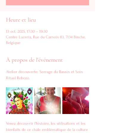
Heure et lieu
13 oct. 2025, 17:30 – 19:30
Centre Luceria, Rue du Carnois 83, 7134 Binche,
Belgique
À propos de l'événement
Atelier découverte: Serrage du Bassin et Soin 
Rituel Rebozo.
Venez découvrir l'histoire, les utilisations et les 
bienfaits de ce châle emblématique de la culture 